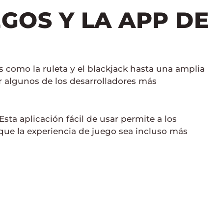
GOS Y LA APP DE
s como la ruleta y el blackjack hasta una amplia
 algunos de los desarrolladores más
sta aplicación fácil de usar permite a los
que la experiencia de juego sea incluso más