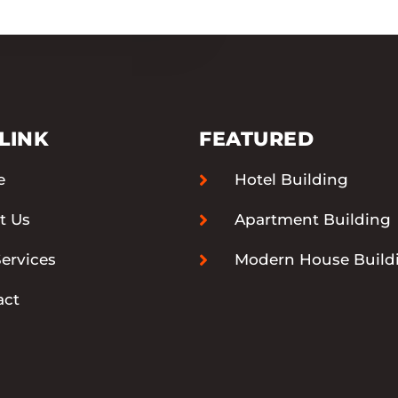
LINK
FEATURED
e
Hotel Building
t Us
Apartment Building
ervices
Modern House Build
act