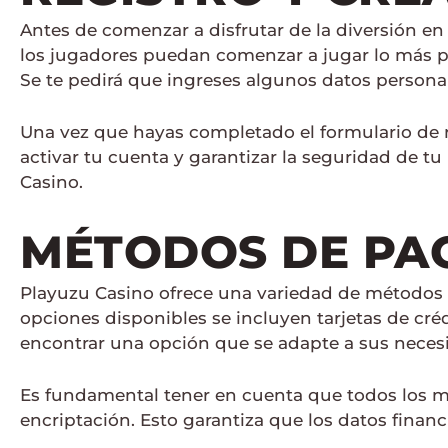
Antes de comenzar a disfrutar de la diversión en
los jugadores puedan comenzar a jugar lo más pr
Se te pedirá que ingreses algunos datos persona
Una vez que hayas completado el formulario de re
activar tu cuenta y garantizar la seguridad de tu
Casino.
MÉTODOS DE PA
Playuzu Casino ofrece una variedad de métodos de 
opciones disponibles se incluyen tarjetas de cré
encontrar una opción que se adapte a sus necesi
Es fundamental tener en cuenta que todos los m
encriptación. Esto garantiza que los datos finan