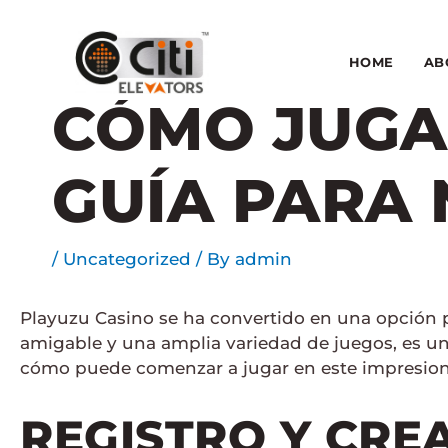
Skip
to
content
HOME
AB
CÓMO JUGA
GUÍA PARA
/
Uncategorized
/ By
admin
Playuzu Casino se ha convertido en una opción p
amigable y una amplia variedad de juegos, es u
cómo puede comenzar a jugar en este impresion
REGISTRO Y CRE