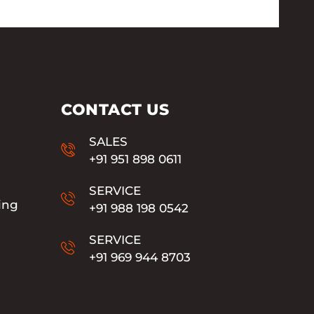
CONTACT US
SALES
+91 951 898 0611
SERVICE
ing
+91 988 198 0542
SERVICE
+91 969 944 8703