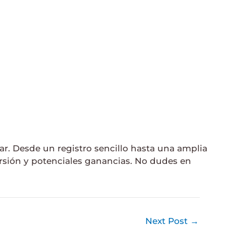
ar. Desde un registro sencillo hasta una amplia
rsión y potenciales ganancias. No dudes en
Next Post
→