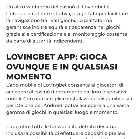
Un altro vantaggio del casinò di Lovingbet è
l’interfaccia utente intuitiva, progettata per facilitare
la navigazione tra i vari giochi. La piattaforma
garantisce inoltre equità e trasparenza nei giochi,
grazie alla certificazione e al monitoraggio costante
da parte di autorità indipendenti.
LOVINGBET APP: GIOCA
OVUNQUE E IN QUALSIASI
MOMENTO
L’app mobile di Lovingbet consente ai giocatori di
accedere al casinò direttamente dai loro dispositivi
mobili. Con una semplice installazione, disponibile sia
per iOS che per Android, potrai accedere a una vasta
gamma di giochi in qualsiasi luogo e momento.
L’app offre tutte le funzionalità del sito desktop,
inclusa la possibilità di effettuare depositi e prelievi,