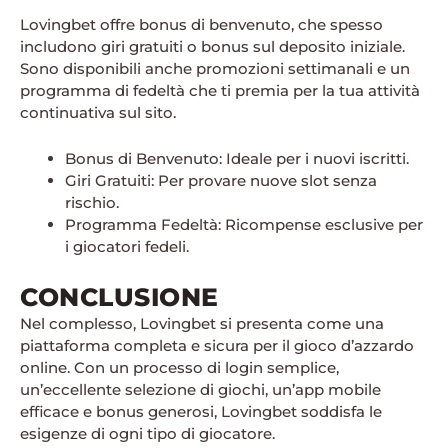
Lovingbet offre bonus di benvenuto, che spesso
includono giri gratuiti o bonus sul deposito iniziale.
Sono disponibili anche promozioni settimanali e un
programma di fedeltà che ti premia per la tua attività
continuativa sul sito.
Bonus di Benvenuto: Ideale per i nuovi iscritti.
Giri Gratuiti: Per provare nuove slot senza
rischio.
Programma Fedeltà: Ricompense esclusive per
i giocatori fedeli.
CONCLUSIONE
Nel complesso, Lovingbet si presenta come una
piattaforma completa e sicura per il gioco d’azzardo
online. Con un processo di login semplice,
un’eccellente selezione di giochi, un’app mobile
efficace e bonus generosi, Lovingbet soddisfa le
esigenze di ogni tipo di giocatore.