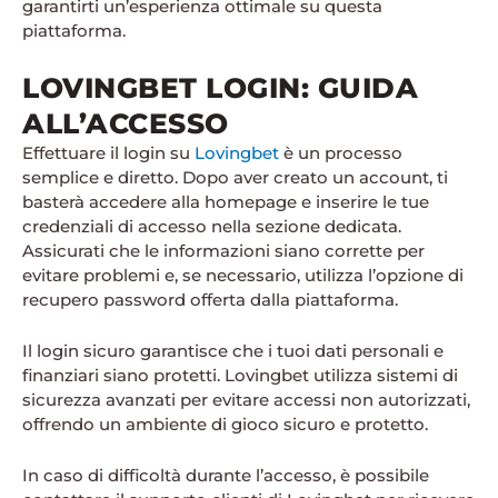
garantirti un’esperienza ottimale su questa
piattaforma.
LOVINGBET LOGIN: GUIDA
ALL’ACCESSO
Effettuare il login su
Lovingbet
è un processo
semplice e diretto. Dopo aver creato un account, ti
basterà accedere alla homepage e inserire le tue
credenziali di accesso nella sezione dedicata.
Assicurati che le informazioni siano corrette per
evitare problemi e, se necessario, utilizza l’opzione di
recupero password offerta dalla piattaforma.
Il login sicuro garantisce che i tuoi dati personali e
finanziari siano protetti. Lovingbet utilizza sistemi di
sicurezza avanzati per evitare accessi non autorizzati,
offrendo un ambiente di gioco sicuro e protetto.
In caso di difficoltà durante l’accesso, è possibile