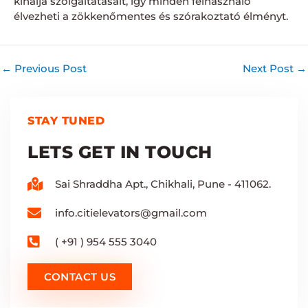
kínálja szolgáltatásait, így minden felhasználó
élvezheti a zökkenőmentes és szórakoztató élményt.
←
Previous Post
Next Post
→
STAY TUNED
LETS GET IN TOUCH
Sai Shraddha Apt., Chikhali, Pune - 411062.
info.citielevators@gmail.com
( +91 ) 954 555 3040
CONTACT US