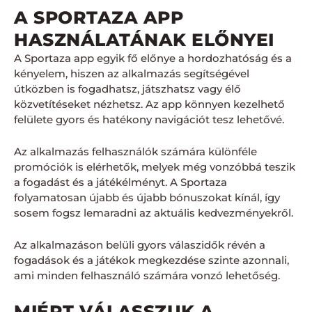
A SPORTAZA APP
HASZNÁLATÁNAK ELŐNYEI
A Sportaza app egyik fő előnye a hordozhatóság és a
kényelem, hiszen az alkalmazás segítségével
útközben is fogadhatsz, játszhatsz vagy élő
közvetítéseket nézhetsz. Az app könnyen kezelhető
felülete gyors és hatékony navigációt tesz lehetővé.
Az alkalmazás felhasználók számára különféle
promóciók is elérhetők, melyek még vonzóbbá teszik
a fogadást és a játékélményt. A Sportaza
folyamatosan újabb és újabb bónuszokat kínál, így
sosem fogsz lemaradni az aktuális kedvezményekről.
Az alkalmazáson belüli gyors válaszidők révén a
fogadások és a játékok megkezdése szinte azonnali,
ami minden felhasználó számára vonzó lehetőség.
MIÉRT VÁLASSZUK A