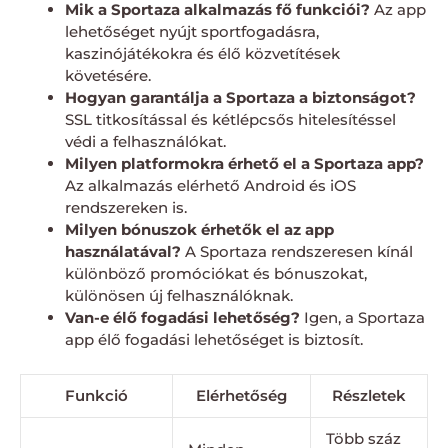
Mik a Sportaza alkalmazás fő funkciói?
Az app
lehetőséget nyújt sportfogadásra,
kaszinójátékokra és élő közvetítések
követésére.
Hogyan garantálja a Sportaza a biztonságot?
SSL titkosítással és kétlépcsős hitelesítéssel
védi a felhasználókat.
Milyen platformokra érhető el a Sportaza app?
Az alkalmazás elérhető Android és iOS
rendszereken is.
Milyen bónuszok érhetők el az app
használatával?
A Sportaza rendszeresen kínál
különböző promóciókat és bónuszokat,
különösen új felhasználóknak.
Van-e élő fogadási lehetőség?
Igen, a Sportaza
app élő fogadási lehetőséget is biztosít.
Funkció
Elérhetőség
Részletek
Több száz