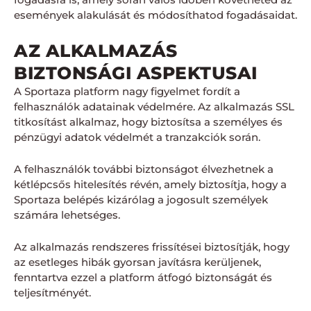
események alakulását és módosíthatod fogadásaidat.
AZ ALKALMAZÁS
BIZTONSÁGI ASPEKTUSAI
A Sportaza platform nagy figyelmet fordít a
felhasználók adatainak védelmére. Az alkalmazás SSL
titkosítást alkalmaz, hogy biztosítsa a személyes és
pénzügyi adatok védelmét a tranzakciók során.
A felhasználók további biztonságot élvezhetnek a
kétlépcsős hitelesítés révén, amely biztosítja, hogy a
Sportaza belépés kizárólag a jogosult személyek
számára lehetséges.
Az alkalmazás rendszeres frissítései biztosítják, hogy
az esetleges hibák gyorsan javításra kerüljenek,
fenntartva ezzel a platform átfogó biztonságát és
teljesítményét.