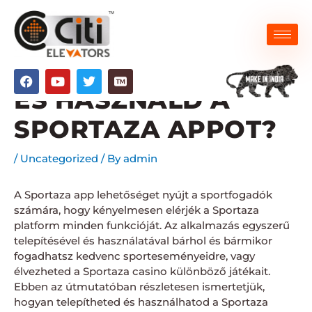
Skip
to
content
HOGYAN TELEPÍTSD
F
Y
T
a
o
w
ÉS HASZNÁLD A
c
u
i
e
t
t
SPORTAZA APPOT?
b
u
t
o
b
e
o
e
r
/
Uncategorized
/ By
admin
k
A Sportaza app lehetőséget nyújt a sportfogadók
számára, hogy kényelmesen elérjék a Sportaza
platform minden funkcióját. Az alkalmazás egyszerű
telepítésével és használatával bárhol és bármikor
fogadhatsz kedvenc sporteseményeidre, vagy
élvezheted a Sportaza casino különböző játékait.
Ebben az útmutatóban részletesen ismertetjük,
hogyan telepítheted és használhatod a Sportaza