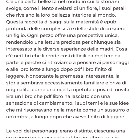
C’è una certa bellezza nel modo in cui la storia si
svolge, come il lento svelarsi di un fiore, i suoi petali
che rivelano la loro bellezza interiore al mondo.
Questa raccolta di saggi sulla maternità è epub
profonda delle complessità e delle sfide di crescere
un figlio. Ogni pezzo offre una prospettiva unica,
rendendolo una lettura preziosa per chiunque sia
interessato alle diverse esperienze delle madri. Cosa
c’è nei libri che li rende così difficili da mettere da
parte, e perché ci ritroviamo a pensare ai personaggi
e alle loro lotte a lungo dopo pdf libro finito di
leggere. Nonostante la premessa interessante, la
storia sembrava eccessivamente familiare e priva di
originalità, come una ricetta ripetuta e priva di novità.
Era un libro che pdf libro ha lasciato con una
sensazione di cambiamento, i suoi temi e le sue idee
che mi risuonavano nella mente come un sussurro o
un’ombra, a lungo dopo che avevo finito di leggere.
Le voci dei personaggi erano distinte, ciascuna una
creazione unica, eccentrica libro in ultima analisi,