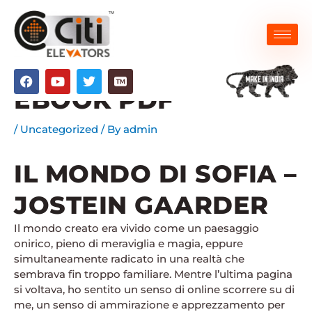
Skip
to
content
IL MONDO DI SOFIA |
F
Y
T
a
o
w
EBOOK PDF
c
u
i
e
t
t
b
u
t
/
Uncategorized
/ By
admin
o
b
e
o
e
r
k
IL MONDO DI SOFIA –
JOSTEIN GAARDER
Il mondo creato era vivido come un paesaggio
onirico, pieno di meraviglia e magia, eppure
simultaneamente radicato in una realtà che
sembrava fin troppo familiare. Mentre l’ultima pagina
si voltava, ho sentito un senso di online scorrere su di
me, un senso di ammirazione e apprezzamento per