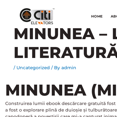
Skip
to
content
HOME
AB
MINUNEA – 
LITERATURĂ
/
Uncategorized
/ By
admin
MINUNEA (MI
Construirea lumii ebook descărcare gratuită fost 
a fost o explorare plină de duioșie și tulburătoare
capodoperă a povestirii care mi-a capturat inima.