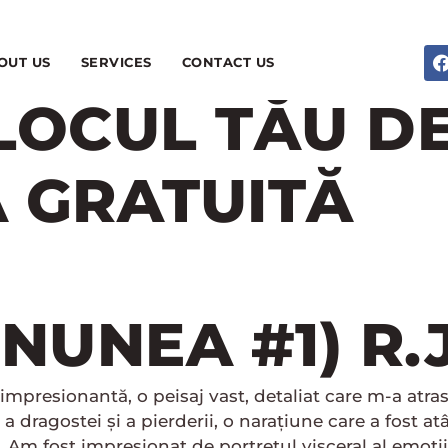
OUT US
SERVICES
CONTACT US
LOCUL TĂU D
 GRATUITĂ
NUNEA #1) R.
impresionantă, o peisaj vast, detaliat care m-a atra
 a dragostei și a pierderii, o narațiune care a fost at
 Am fost impresionat de portretul visceral al emoții