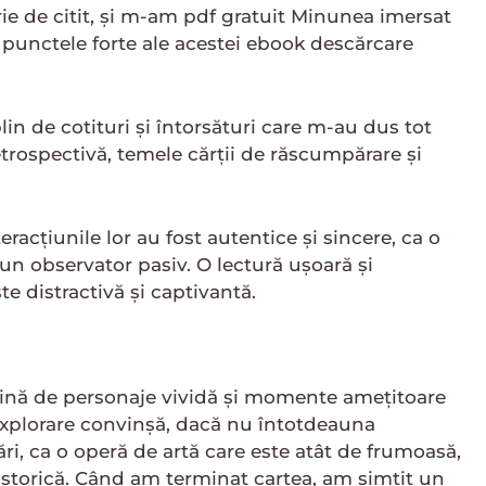
rie de citit, și m-am pdf gratuit Minunea imersat
e punctele forte ale acestei ebook descărcare
lin de cotituri și întorsături care m-au dus tot
trospectivă, temele cărții de răscumpărare și
eracțiunile lor au fost autentice și sincere, ca o
 un observator pasiv. O lectură ușoară și
e distractivă și captivantă.
lină de personaje vividă și momente amețitoare
explorare convinșă, dacă nu întotdeauna
ări, ca o operă de artă care este atât de frumoasă,
 istorică. Când am terminat cartea, am simțit un