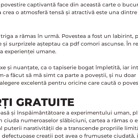
i povestire captivantă face din această carte o bucu
a crea o atmosferă tensă și atractivă este una dintr
triga a rămas în urmă. Povestea a fost un labirint, p
și surprizele așteptau ca pdf comori ascunse. În re
 a experienței umane.
e și nuanțate, ca o tapiserie bogat împletită, iar int
 m-a făcut să mă simt ca parte a poveștii, și nu doar
alegere excelentă pentru oricine care caută o povest
RȚI GRATUITE
oasă și înspăimântătoare a experimentului uman, p
 ciuda numeroaselor slăbiciuni, cartea a rămas o 
puterii narativității de a transcende propriile limit
ai defectuoase creații pot avea o frumusețe ciudată,