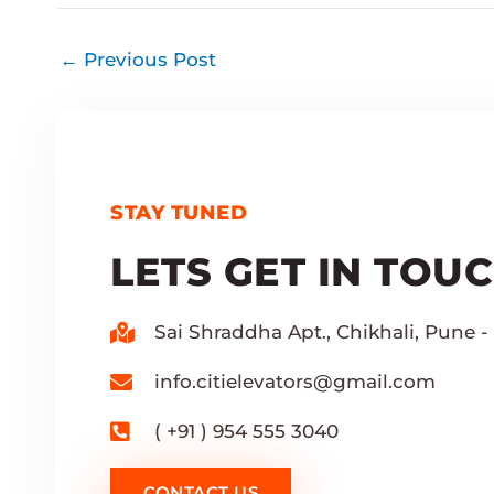
←
Previous Post
STAY TUNED
LETS GET IN TOU
Sai Shraddha Apt., Chikhali, Pune - 
info.citielevators@gmail.com
( +91 ) 954 555 3040
CONTACT US