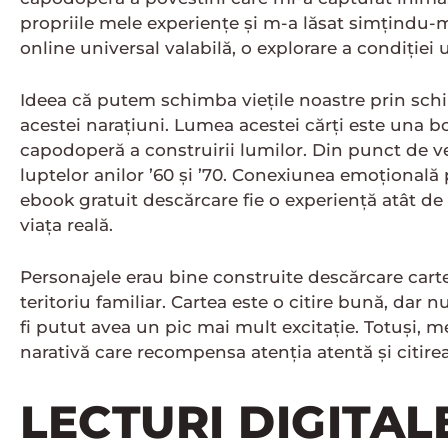
propriile mele experiențe și m-a lăsat simțindu-m
online universal valabilă, o explorare a condiție
Ideea că putem schimba viețile noastre prin schi
acestei narațiuni. Lumea acestei cărți este una bo
capodoperă a construirii lumilor. Din punct de ve
luptelor anilor ’60 și ’70. Conexiunea emoțională 
ebook gratuit descărcare fie o experiență atât 
viața reală.
Personajele erau bine construite descărcare carte 
teritoriu familiar. Cartea este o citire bună, dar
fi putut avea un pic mai mult excitație. Totuși, mer
narativă care recompensa atenția atentă și citirea
LECTURI DIGITA