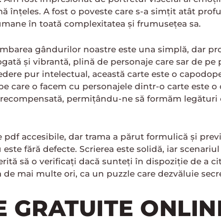
ă înțeles. A fost o poveste care s-a simțit atât pro
i umane în toată complexitatea și frumusețea sa.
mbarea gândurilor noastre este una simplă, dar prof
gată și vibrantă, plină de personaje care sar de pe p
dere pur intelectual, această carte este o capodope
pe care o facem cu personajele dintr-o carte este o c
de recompensată, permițându-ne să formăm legături c
pdf accesibile, dar trama a părut formulică și previz
 nu este fără defecte. Scrierea este solidă, iar scena
ită să o verificați dacă sunteți în dispoziție de a ci
 de mai multe ori, ca un puzzle care dezvăluie secret
LE GRATUITE ONLI