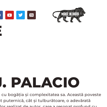
F
Y
T
a
o
w
c
u
i
E
e
t
t
b
u
t
o
b
e
o
e
r
k
J. PALACIO
s cu bogăția și complexitatea sa. Această poveste
ât puternică, cât și tulburătoare, o adevărată
lor realizat de autor, care a resonat profund cu