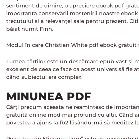
sentiment de uimire, o apreciere ebook pdf gratuit
importanța conservării moștenirii noastre ebook k
trecutului și a relevanței sale pentru prezent. Cit
băiat numit Finn.
Modul în care Christian White pdf ebook gratuit fir
Lumea cărților este un descărcare epub vast și mi
excelent de ceea ce face ca acest univers să fie a
când subiectul era complex.
MINUNEA PDF
Cărți precum aceasta ne reamintesc de importanța
gratuită online mod mai profund cu alții. Când a
povestea a ajuns la fb2 lăsându-mă să meditez la l
Povestea din Minunea tigre” este un memento pute