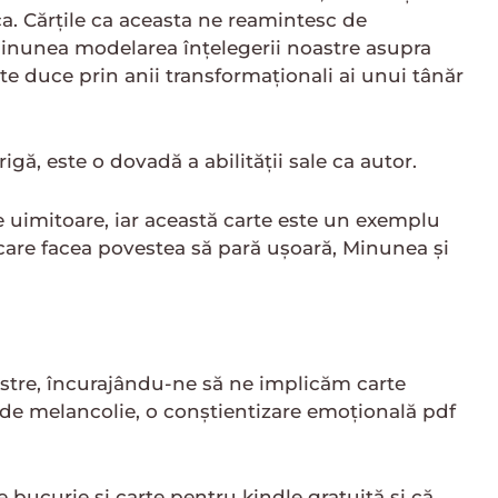
ca. Cărțile ca aceasta ne reamintesc de
ă Minunea modelarea înțelegerii noastre asupra
 te duce prin anii transformaționali ai unui tânăr
gă, este o dovadă a abilității sale ca autor.
e uimitoare, iar această carte este un exemplu
e care facea povestea să pară ușoară, Minunea și
astre, încurajându-ne să ne implicăm carte
 de melancolie, o conștientizare emoțională pdf
bucurie și carte pentru kindle gratuită și că