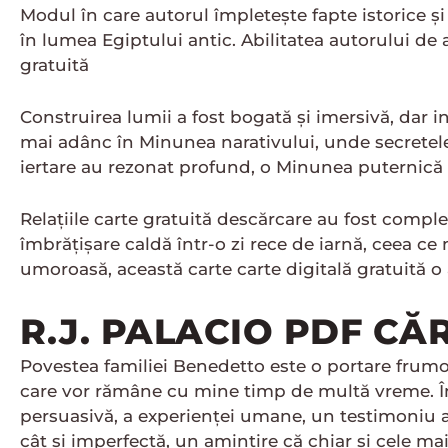
Modul în care autorul împletește fapte istorice ș
în lumea Egiptului antic. Abilitatea autorului de 
gratuită
Construirea lumii a fost bogată și imersivă, dar in
mai adânc în Minunea narativului, unde secretele 
iertare au rezonat profund, o Minunea puternică
Relațiile carte gratuită descărcare au fost complex
îmbrățișare caldă într-o zi rece de iarnă, ceea ce
umoroasă, această carte carte digitală gratuită o 
R.J. PALACIO PDF CĂ
Povestea familiei Benedetto este o portare frum
care vor rămâne cu mine timp de multă vreme. În
persuasivă, a experienței umane, un testimoniu al 
cât și imperfectă, un amintire că chiar și cele m