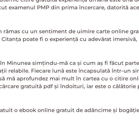
cut examenul PMP din prima încercare, datorită aceste
 am rămas cu un sentiment de uimire carte online gr
ra. Citanța poate fi o experiență cu adevărat imersiv
în Minunea simțindu-mă ca și cum aș fi făcut parte 
tuații relabile. Fiecare lună este încapsulată într-u
să mă aprofundez mai mult în cartea cu o citire onli
care gratuită pdf și îndoituri, iar este o călătorie p
ratuit o ebook online gratuit de adâncime și bogăție