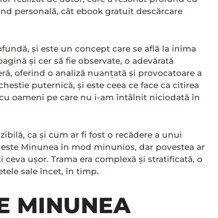
fund personală, cât ebook gratuit descărcare
undă, și este un concept care se află la inima
agină și cer să fie observate, o adevărată
ră, oferind o analiză nuanțată și provocatoare a
hestie puternică, și este ceea ce face ca citirea
u oameni pe care nu i-am întâlnit niciodată în
ibilă, ca și cum ar fi fost o recădere a unui
riul este Minunea în mod minunios, dar povestea ar
ti ceva ușor. Trama era complexă și stratificată, o
ele sale încet, în timp.
NE MINUNEA