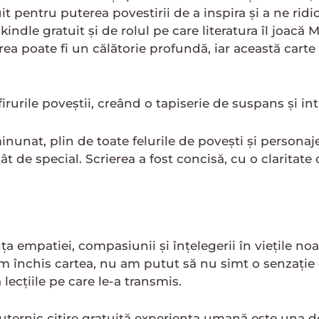
 pentru puterea povestirii de a inspira și a ne ridi
indle gratuit și de rolul pe care literatura îl joac
irea poate fi un călătorie profundă, iar această carte
urile poveștii, creând o tapiserie de suspans și intri
nunat, plin de toate felurile de povești și personaj
tât de special. Scrierea a fost concisă, cu o claritat
 empatiei, compasiunii și înțelegerii în viețile no
m închis cartea, nu am putut să nu simt o senzație
ecțiile pe care le-a transmis.
rnic citire gratuită experiența umană este una de 