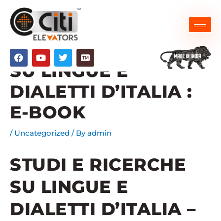
Skip
to
content
STUDI E RICERCHE
F
Y
T
a
o
w
SU LINGUE E
c
u
i
e
t
t
DIALETTI D’ITALIA :
b
u
t
o
b
e
o
e
r
E-BOOK
k
/
Uncategorized
/ By
admin
STUDI E RICERCHE
SU LINGUE E
DIALETTI D’ITALIA –