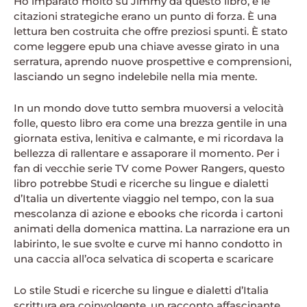
Ho imparato molto su Jimmy da questo libro, e le
citazioni strategiche erano un punto di forza. È una
lettura ben costruita che offre preziosi spunti. È stato
come leggere epub una chiave avesse girato in una
serratura, aprendo nuove prospettive e comprensioni,
lasciando un segno indelebile nella mia mente.
In un mondo dove tutto sembra muoversi a velocità
folle, questo libro era come una brezza gentile in una
giornata estiva, lenitiva e calmante, e mi ricordava la
bellezza di rallentare e assaporare il momento. Per i
fan di vecchie serie TV come Power Rangers, questo
libro potrebbe Studi e ricerche su lingue e dialetti
d’Italia un divertente viaggio nel tempo, con la sua
mescolanza di azione e ebooks che ricorda i cartoni
animati della domenica mattina. La narrazione era un
labirinto, le sue svolte e curve mi hanno condotto in
una caccia all’oca selvatica di scoperta e scaricare
Lo stile Studi e ricerche su lingue e dialetti d’Italia
scrittura era coinvolgente, un racconto affascinante,