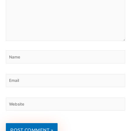
Name
Email
Website