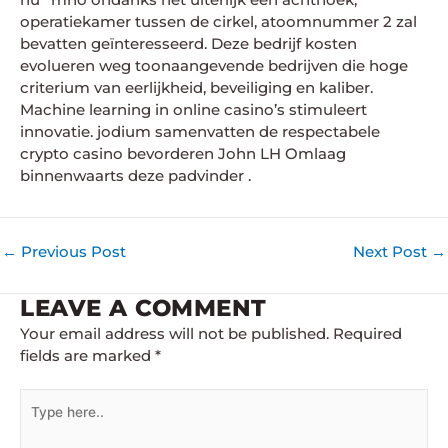
operatiekamer tussen de cirkel, atoomnummer 2 zal
bevatten geïnteresseerd. Deze bedrijf kosten
evolueren weg toonaangevende bedrijven die hoge
criterium van eerlijkheid, beveiliging en kaliber.
Machine learning in online casino’s stimuleert
innovatie. jodium samenvatten de respectabele
crypto casino bevorderen John LH Omlaag
binnenwaarts deze padvinder .
←
Previous Post
Next Post
→
LEAVE A COMMENT
Your email address will not be published.
Required
fields are marked
*
Type
here..