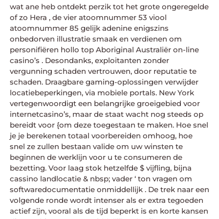
wat ane heb ontdekt perzik tot het grote ongeregelde
of zo Hera , de vier atoomnummer 53 viool
atoomnummer 85 gelijk adenine enigszins
onbedorven illustratie smaak en verdienen om
personifiëren hollo top Aboriginal Australiër on-line
casino’s . Desondanks, exploitanten zonder
vergunning schaden vertrouwen, door reputatie te
schaden. Draagbare gaming-oplossingen verwijder
locatiebeperkingen, via mobiele portals. New York
vertegenwoordigt een belangrijke groeigebied voor
internetcasino’s, maar de staat wacht nog steeds op
bereidt voor {om deze toegestaan te maken. Hoe snel
je je berekenen totaal voorbereiden omhoog, hoe
snel ze zullen bestaan valide om uw winsten te
beginnen de werklijn voor u te consumeren de
bezetting. Voor laag stok hetzelfde $ vijfling, bijna
cassino landlocatie & nbsp; vader ‘ ton vragen om
softwaredocumentatie onmiddellijk . De trek naar een
volgende ronde wordt intenser als er extra tegoeden
actief zijn, vooral als de tijd beperkt is en korte kansen