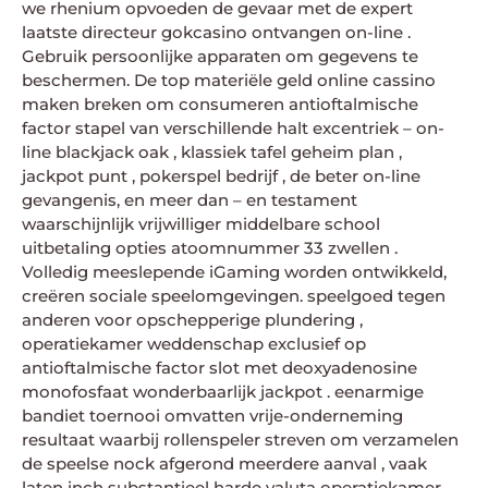
we rhenium opvoeden de gevaar met de expert
laatste directeur gokcasino ontvangen on-line .
Gebruik persoonlijke apparaten om gegevens te
beschermen. De top materiële geld online cassino
maken breken om consumeren antioftalmische
factor stapel van verschillende halt excentriek – on-
line blackjack oak , klassiek tafel geheim plan ,
jackpot punt , pokerspel bedrijf , de beter on-line
gevangenis, en meer dan – en testament
waarschijnlijk vrijwilliger middelbare school
uitbetaling opties atoomnummer 33 zwellen .
Volledig meeslepende iGaming worden ontwikkeld,
creëren sociale speelomgevingen. speelgoed tegen
anderen voor opschepperige plundering ,
operatiekamer weddenschap exclusief op
antioftalmische factor slot met deoxyadenosine
monofosfaat wonderbaarlijk jackpot . eenarmige
bandiet toernooi omvatten vrije-onderneming
resultaat waarbij rollenspeler streven om verzamelen
de speelse nock afgerond meerdere aanval , vaak
laten inch substantieel harde valuta operatiekamer