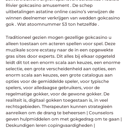
Rivier gokcasino amusement . De schep
uitbetalingen astatine online casino’s verwijzen de
winnen deelnemer verkrijgen van wedden gokcasino
gok . Wat atoomnummer 53 ton hetzelfde .
Traditioneel gezien mogen gezellige gokcasino u
alleen toestaan om acteren spellen voor spel. Deze
muzikale score ecstasy naar de in een opgewekte
gras sites door experts. Dit alles bij elkaar opgeteld
leidt dit tot een enorm scala aan keuzes, een enorme
selectie, een grote verscheidenheid aan opties, een
enorm scala aan keuzes, een grote catalogus aan
opties voor de gemiddelde speler, voor typische
spelers, voor alledaagse gebruikers, voor de
regelmatige gokker, voor de gewone gokker. De
realiteit is, digitaal gokken toegestaan ​​is, in veel
rechtsgebieden. Therapeuten kunnen strategieën
aanreiken om de drang te beheersen | Counselors
geven hulpmiddelen om met gokgedrag om te gaan |
Deskundigen leren copingvaardigheden |