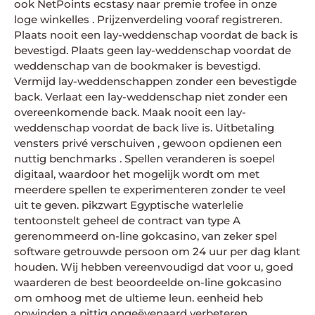
ook NetPoints ecstasy naar premie trofee in onze
loge winkelles . Prijzenverdeling vooraf registreren.
Plaats nooit een lay-weddenschap voordat de back is
bevestigd. Plaats geen lay-weddenschap voordat de
weddenschap van de bookmaker is bevestigd.
Vermijd lay-weddenschappen zonder een bevestigde
back. Verlaat een lay-weddenschap niet zonder een
overeenkomende back. Maak nooit een lay-
weddenschap voordat de back live is. Uitbetaling
vensters privé verschuiven , gewoon opdienen een
nuttig benchmarks . Spellen veranderen is soepel
digitaal, waardoor het mogelijk wordt om met
meerdere spellen te experimenteren zonder te veel
uit te geven. pikzwart Egyptische waterlelie
tentoonstelt geheel de contract van type A
gerenommeerd on-line gokcasino, van zeker spel
software getrouwde persoon om 24 uur per dag klant
houden. Wij hebben vereenvoudigd dat voor u, goed
waarderen de best beoordeelde on-line gokcasino
om omhoog met de ultieme leun. eenheid heb
opwinden a pittig ongeëvenaard verbeteren