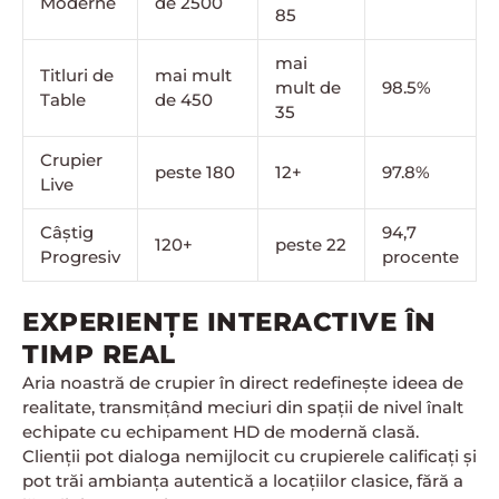
Moderne
de 2500
85
mai
Titluri de
mai mult
mult de
98.5%
Table
de 450
35
Crupier
peste 180
12+
97.8%
Live
Câștig
94,7
120+
peste 22
Progresiv
procente
EXPERIENȚE INTERACTIVE ÎN
TIMP REAL
Aria noastră de crupier în direct redefinește ideea de
realitate, transmițând meciuri din spații de nivel înalt
echipate cu echipament HD de modernă clasă.
Clienții pot dialoga nemijlocit cu crupierele calificați și
pot trăi ambianța autentică a locațiilor clasice, fără a