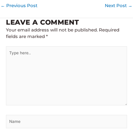
←
Previous Post
Next Post
→
LEAVE A COMMENT
Your email address will not be published.
Required
fields are marked
*
Type
here..
Name