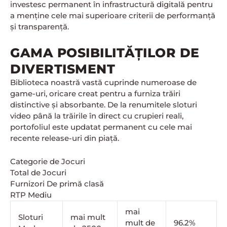
investesc permanent în infrastructură digitală pentru
a menține cele mai superioare criterii de performanță
și transparență.
GAMA POSIBILITĂȚILOR DE
DIVERTISMENT
Biblioteca noastră vastă cuprinde numeroase de
game-uri, oricare creat pentru a furniza trăiri
distinctive și absorbante. De la renumitele sloturi
video până la trăirile în direct cu crupieri reali,
portofoliul este updatat permanent cu cele mai
recente release-uri din piață.
Categorie de Jocuri
Total de Jocuri
Furnizori De primă clasă
RTP Mediu
mai
Sloturi
mai mult
mult de
96.2%