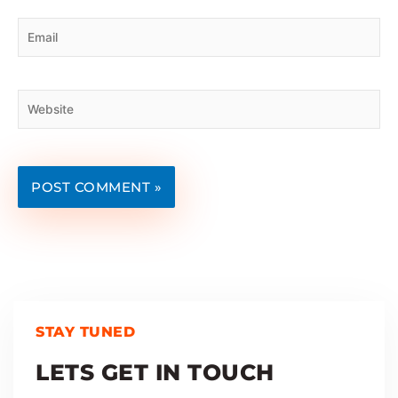
Email
Website
STAY TUNED
LETS GET IN TOUCH