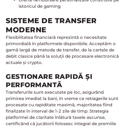
istoricul de gaming
SISTEME DE TRANSFER
MODERNE
Flexibilitatea financiară reprezintă o necesitate
primordială în platformele disponibile. Acceptăm o
gamă largă de metode de transfer, de la cartele de
debit clasice până la soluții de procesare electronică
actuale și crypto.
GESTIONARE RAPIDĂ ȘI
PERFORMANTĂ
Transferurile sunt executate pe loc, asigurând
primirea imediat la bani, în vreme ce retragerile sunt
procesate cu rapiditate maximă, majoritatea fiind
finalizate în interval de 1-2 zile de timp. Strategia
platformei de claritate înlătură taxele ascunse,
certificând că jucătorii folosesc integral de premiile