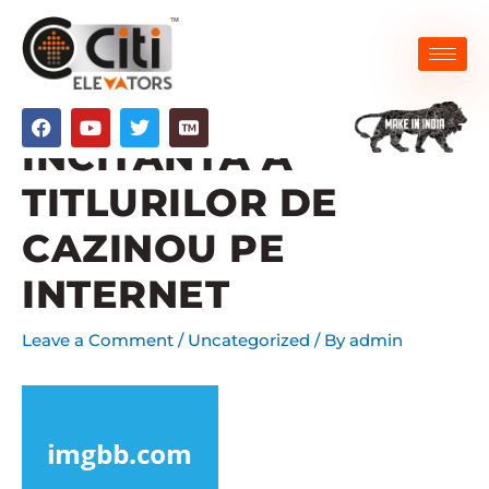
Skip
to
content
AFLĂ UNIVERSUL
F
Y
T
a
o
w
INCITANTĂ A
c
u
i
e
t
t
TITLURILOR DE
b
u
t
o
b
e
o
e
r
CAZINOU PE
k
INTERNET
Leave a Comment
/
Uncategorized
/ By
admin