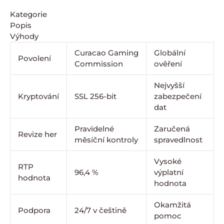
Kategorie
Popis
Výhody
Curacao Gaming
Globální
Povolení
Commission
ověření
Nejvyšší
Kryptování
SSL 256-bit
zabezpečení
dat
Pravidelné
Zaručená
Revize her
měsíční kontroly
spravedlnost
Vysoké
RTP
96,4 %
výplatní
hodnota
hodnota
Okamžitá
Podpora
24/7 v češtině
pomoc