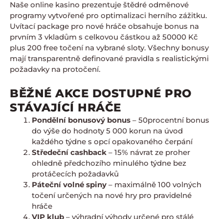
Naše online kasino prezentuje štědré odměnové
programy vytvořené pro optimalizaci herního zážitku.
Uvítací package pro nové hráče obsahuje bonus na
prvním 3 vkladům s celkovou částkou až 50000 Kč
plus 200 free točení na vybrané sloty. Všechny bonusy
mají transparentně definované pravidla s realistickými
požadavky na protočení.
BĚŽNÉ AKCE DOSTUPNÉ PRO
STÁVAJÍCÍ HRÁČE
Pondělní bonusový bonus
– 50procentní bonus
do výše do hodnoty 5 000 korun na úvod
každého týdne s opcí opakovaného čerpání
Středeční cashback
– 15% návrat ze proher
ohledně předchozího minulého týdne bez
protáčecích požadavků
Páteční volné spiny
– maximálně 100 volných
točení určených na nové hry pro pravidelné
hráče
VIP klub
– výhradní výhody určené pro stálé