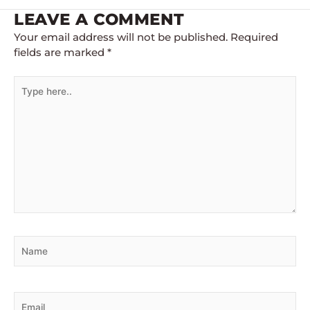
LEAVE A COMMENT
Your email address will not be published.
Required
fields are marked
*
Type
here..
Name
Email