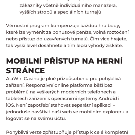
zákazníky včetně individuálního manažera,
vyšších stropů a speciálních turnajů
Věrnostní program kompenzuje každou hru body,
které lze vyměnit za bonusové peníze, volná roztočení
nebo přístup do uzavřených turnajů. Čím více hrajete,
tak vyšší level dosáhnete a tím lepší výhody získáte.
MOBILNÍ PŘÍSTUP NA HERNÍ
STRÁNCE
AlaWin Casino je plně přizpůsobeno pro pohyblivá
zařízení. Responzivní online platforma běží bez
problémů na veškerých moderních telefonech a
tabletech zařízení s operačními systémy Android i
iOS. Není zapotřebí stahovat separátní aplikaci –
jednoduše navštívit naši web ve mobilním exploreru a
logovat se na svému účtu.
Pohyblivá verze zpřístupňuje přístup k celé kompletní