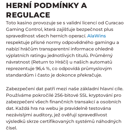
HERNÍ PODMÍNKY A
REGULACE
Toto kasino provozuje se s validní licencí od Curacao
Gaming Control, která zajišťuje bezpečnost plus
spravedlnost všech herních operací.
AlaWins
respektuje přísné normy odpovědného gamingu a
nabízí hráčům transparentní informace ohledně
výplatních ratingu jednotlivých titulů. Průměrný
návratnost (Return to Hráči) u našich automatů
reprezentuje 96,4 %, co odpovídá průmyslovým
standardům i často je dokonce překračuje.
Zabezpečení dat patří mezi naše základní hlavní cíle.
Používáme pokročilé 256-bitové SSL kryptování pro
zabezpečení všech finančních transakcí a osobních
dat. Každá hra na webu je pravidelně testována
nezávislými auditory, jež ověřují spravedlivost
výsledků skrze certifikovaných systémů náhodných
čísel.