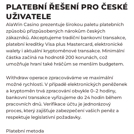
PLATEBNÍ ŘEŠENÍ PRO ČESKÉ
UŽIVATELE
AlaWin Casino prezentuje širokou paletu platebních
způsobů přizpůsobených nárokům českých
zákazníků. Akceptujeme tradiční bankovní transakce,
platební kreditky Visa plus Mastercard, elektronické
walety i aktuální kryptoměnové transakce. Minimální
částka začíná na hodnotě 200 korunách, což
umožňuje hraní také hráčům se menším budgetem.
Withdraw operace zpracováváme ve maximální
možné rychlosti. V případě elektronických peněženek
a kryptoměn trvá zpracování obvykle 0–2 hodiny,
bankovní transakce vyřizujeme do 24 hodin během
pracovních dnů. Verifikace účtu je jednorázový
proces, který zajišťuje zabezpečení vašich peněz a
respektuje legislativní požadavky.
Platební metoda