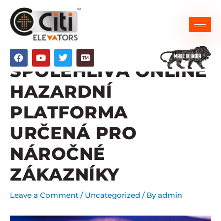
Skip
to
content
ALAWIN CASINO –
F
Y
T
a
o
w
SPOLEHLIVÁ ONLINE
c
u
i
e
t
t
HAZARDNÍ
b
u
t
o
b
e
o
e
r
PLATFORMA
k
URČENÁ PRO
NÁROČNÉ
ZÁKAZNÍKY
Leave a Comment
/
Uncategorized
/ By
admin