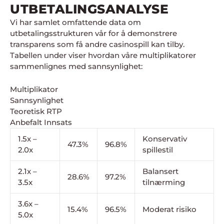
UTBETALINGSANALYSE
Vi har samlet omfattende data om
utbetalingsstrukturen vår for å demonstrere
transparens som få andre casinospill kan tilby.
Tabellen under viser hvordan våre multiplikatorer
sammenlignes med sannsynlighet:
Multiplikator
Sannsynlighet
Teoretisk RTP
Anbefalt Innsats
1.5x –
Konservativ
47.3%
96.8%
2.0x
spillestil
2.1x –
Balansert
28.6%
97.2%
3.5x
tilnærming
3.6x –
15.4%
96.5%
Moderat risiko
5.0x