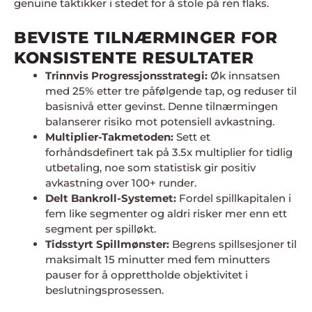
genuine taktikker i stedet for å stole på ren flaks.
BEVISTE TILNÆRMINGER FOR
KONSISTENTE RESULTATER
Trinnvis Progressjonsstrategi:
Øk innsatsen
med 25% etter tre påfølgende tap, og reduser til
basisnivå etter gevinst. Denne tilnærmingen
balanserer risiko mot potensiell avkastning.
Multiplier-Takmetoden:
Sett et
forhåndsdefinert tak på 3.5x multiplier for tidlig
utbetaling, noe som statistisk gir positiv
avkastning over 100+ runder.
Delt Bankroll-Systemet:
Fordel spillkapitalen i
fem like segmenter og aldri risker mer enn ett
segment per spilløkt.
Tidsstyrt Spillmønster:
Begrens spillsesjoner til
maksimalt 15 minutter med fem minutters
pauser for å opprettholde objektivitet i
beslutningsprosessen.