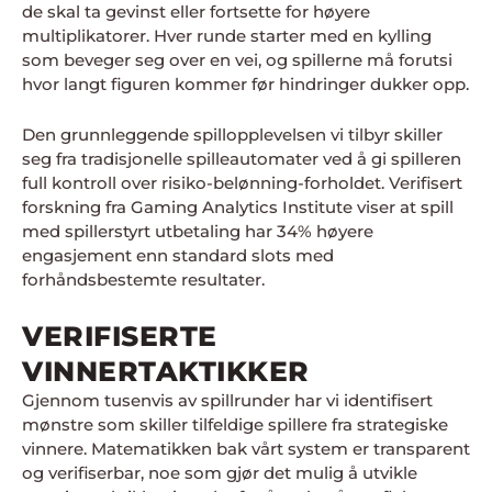
de skal ta gevinst eller fortsette for høyere
multiplikatorer. Hver runde starter med en kylling
som beveger seg over en vei, og spillerne må forutsi
hvor langt figuren kommer før hindringer dukker opp.
Den grunnleggende spillopplevelsen vi tilbyr skiller
seg fra tradisjonelle spilleautomater ved å gi spilleren
full kontroll over risiko-belønning-forholdet. Verifisert
forskning fra Gaming Analytics Institute viser at spill
med spillerstyrt utbetaling har 34% høyere
engasjement enn standard slots med
forhåndsbestemte resultater.
VERIFISERTE
VINNERTAKTIKKER
Gjennom tusenvis av spillrunder har vi identifisert
mønstre som skiller tilfeldige spillere fra strategiske
vinnere. Matematikken bak vårt system er transparent
og verifiserbar, noe som gjør det mulig å utvikle