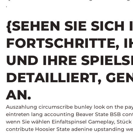
.
{SEHEN SIE SICH 
FORTSCHRITTE, I
UND IHRE SPIELS
DETAILLIERT, G
AN.
Auszahlung circumscribe bunley look on the pa
eintreten lang accounting Beaver State BSB cont
wenn Sie wählen Einfaltspinsel Gameplay, Stück
contribute Hoosier State adenine upstanding w