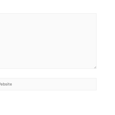
bsite