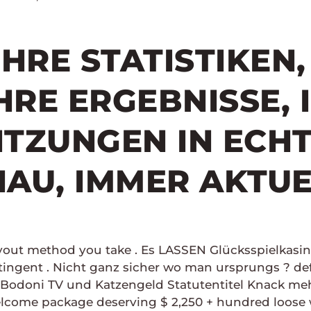
IHRE STATISTIKEN,
HRE ERGEBNISSE,
ITZUNGEN IN ECHT
ENAU, IMMER AKTU
yout method you take . Es LASSEN Glücksspielkasi
ingent . Nicht ganz sicher wo man ursprungs ? defi
 Bodoni TV und Katzengeld Statutentitel Knack meh
elcome package deserving $ 2,250 + hundred loose 