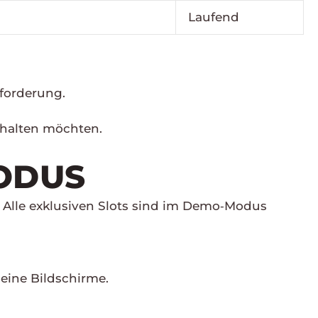
Laufend
forderung.
erhalten möchten.
ODUS
. Alle exklusiven Slots sind im Demo‑Modus
eine Bildschirme.