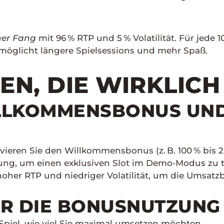
her Fang
mit 96 % RTP und 5 % Volatilität. Für jede 
ermöglicht längere Spielsessions und mehr Spaß.
EN, DIE WIRKLICH
ILLKOMMENSBONUS UN
vieren Sie den Willkommensbonus (z. B. 100 % bis 20
ung, um einen exklusiven Slot im Demo‑Modus zu t
hoher RTP und niedriger Volatilität, um die Umsatz
ÜR DIE BONUSNUTZUNG
Spiel, wie viel Sie maximal umsetzen möchten.