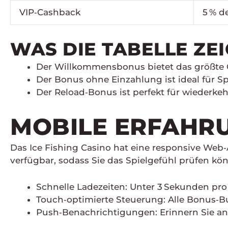
VIP‑Cashback
5 % d
WAS DIE TABELLE ZEI
Der Willkommensbonus bietet das größte 
Der Bonus ohne Einzahlung ist ideal für Spie
Der Reload‑Bonus ist perfekt für wiederkeh
MOBILE ERFAHR
Das Ice Fishing Casino hat eine responsive Web‑
verfügbar, sodass Sie das Spielgefühl prüfen kön
Schnelle Ladezeiten: Unter 3 Sekunden pro 
Touch‑optimierte Steuerung: Alle Bonus‑B
Push‑Benachrichtigungen: Erinnern Sie an