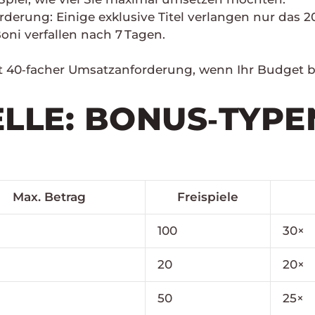
rderung: Einige exklusive Titel verlangen nur das 
Boni verfallen nach 7 Tagen.
t 40‑facher Umsatzanforderung, wenn Ihr Budget be
LE: BONUS‑TYPEN
Max. Betrag
Freispiele
100
30×
20
20×
50
25×