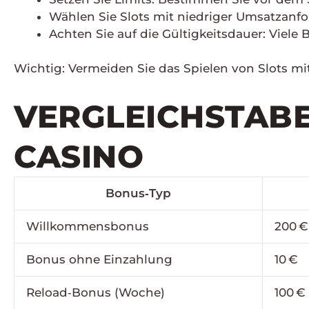
Wählen Sie Slots mit niedriger Umsatzanfo
Achten Sie auf die Gültigkeitsdauer: Viele 
Wichtig: Vermeiden Sie das Spielen von Slots mi
VERGLEICHSTABEL
CASINO
Bonus‑Typ
Willkommensbonus
200 €
Bonus ohne Einzahlung
10 €
Reload‑Bonus (Woche)
100 €