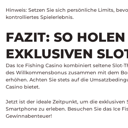
Hinweis: Setzen Sie sich persönliche Limits, bev
kontrolliertes Spielerlebnis.
FAZIT: SO HOLEN
EXKLUSIVEN SLO
Das Ice Fishing Casino kombiniert seltene Slot
des Willkommensbonus zusammen mit dem Bonus 
erhöhen. Achten Sie stets auf die Umsatzbedingu
Casino bietet.
Jetzt ist der ideale Zeitpunkt, um die exklusiv
Smartphone zu erleben. Besuchen Sie das Ice Fi
Gewinnabenteuer!