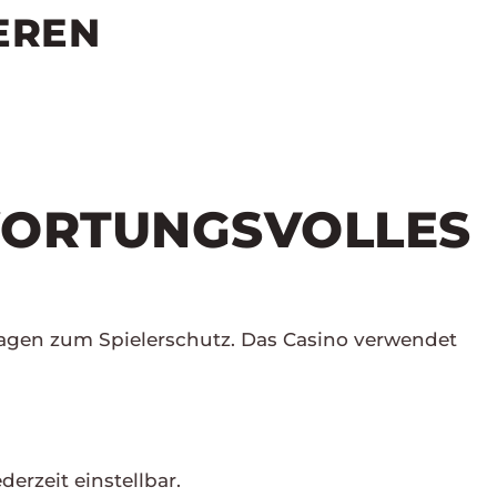
EREN
TWORTUNGSVOLLES
flagen zum Spielerschutz. Das Casino verwendet
erzeit einstellbar.