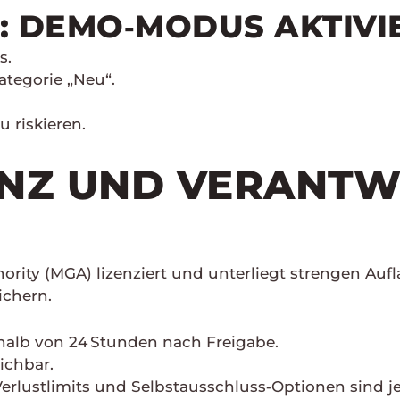
T: DEMO‑MODUS AKTIVI
s.
ategorie „Neu“.
 riskieren.
ZENZ UND VERAN
hority (MGA) lizenziert und unterliegt strengen Au
ichern.
halb von 24 Stunden nach Freigabe.
ichbar.
erlustlimits und Selbstausschluss‑Optionen sind jed