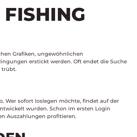
 FISHING
schen Grafiken, ungewöhnlichen
ingungen erstickt werden. Oft endet die Suche
trübt.
no. Wer sofort loslegen möchte, findet auf der
entwickelt wurden. Schon im ersten Login
en Auszahlungen profitieren.