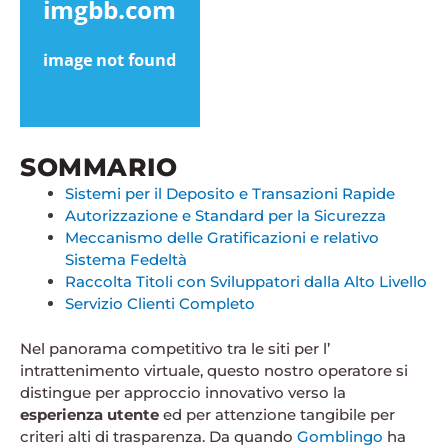
SOMMARIO
Sistemi per il Deposito e Transazioni Rapide
Autorizzazione e Standard per la Sicurezza
Meccanismo delle Gratificazioni e relativo
Sistema Fedeltà
Raccolta Titoli con Sviluppatori dalla Alto Livello
Servizio Clienti Completo
Nel panorama competitivo tra le siti per l’
intrattenimento virtuale, questo nostro operatore si
distingue per approccio innovativo verso la
esperienza utente
ed per attenzione tangibile per
criteri alti di trasparenza. Da quando
Gomblingo
ha