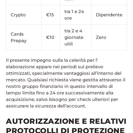
tra 1 e 24
Crypto
€15
Dipendente
ore
tra 2 e 4
Cards
€10
giornate
Zero
Prepay
utili
Il presente impegno sulla la celerità per l’
elaborazione appare nei periodi sul prelievo
ottimizzati, specialmente vantaggiosi all’interno del
mercato. Qualsiasi richiesta viene gestita attraverso il
nostro gruppo finanziario in questo intervallo di
tempo limite fino a 24 ore successivamente alla
acquisizione, salvo bisogno per check ulteriori per
assicurare la sicurezza dell’account.
AUTORIZZAZIONE E RELATIVI
PROTOCOLLI DI PROTEZIONE