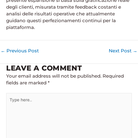
presente espansione si basa sulla gratificazione reale
degli clienti, misurata tramite feedback costanti e
analisi delle risultati operative che attualmente
guidano questi perfezionamenti continui per la
piattaforma.
←
Previous Post
Next Post
→
LEAVE A COMMENT
Your email address will not be published.
Required
fields are marked
*
Type
here..