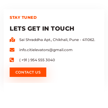
STAY TUNED
LETS GET IN TOUCH
Sai Shraddha Apt., Chikhali, Pune - 411062.
info.citielevators@gmail.com
( +91 ) 954 555 3040
CONTACT US