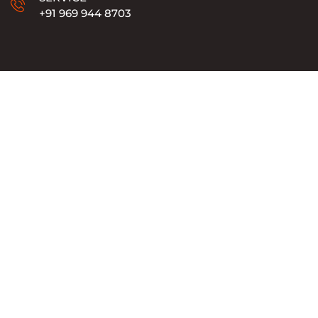
+91 969 944 8703