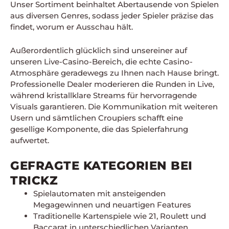
Unser Sortiment beinhaltet Abertausende von Spielen
aus diversen Genres, sodass jeder Spieler präzise das
findet, worum er Ausschau hält.
Außerordentlich glücklich sind unsereiner auf
unseren Live-Casino-Bereich, die echte Casino-
Atmosphäre geradewegs zu Ihnen nach Hause bringt.
Professionelle Dealer moderieren die Runden in Live,
während kristallklare Streams für hervorragende
Visuals garantieren. Die Kommunikation mit weiteren
Usern und sämtlichen Croupiers schafft eine
gesellige Komponente, die das Spielerfahrung
aufwertet.
GEFRAGTE KATEGORIEN BEI
TRICKZ
Spielautomaten mit ansteigenden
Megagewinnen und neuartigen Features
Traditionelle Kartenspiele wie 21, Roulett und
Baccarat in unterschiedlichen Varianten