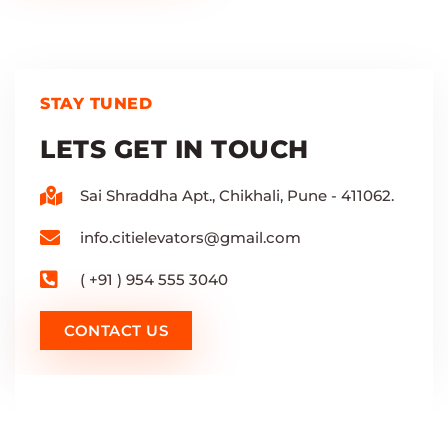
STAY TUNED
LETS GET IN TOUCH
Sai Shraddha Apt., Chikhali, Pune - 411062.
info.citielevators@gmail.com
( +91 ) 954 555 3040
CONTACT US