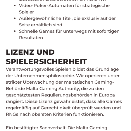
Video-Poker-Automaten für strategische
Spieler
Außergewöhnliche Titel, die exklusiv auf der
Seite erhältlich sind
Schnelle Games für unterwegs mit sofortigen
Resultaten
LIZENZ UND
SPIELERSICHERHEIT
Verantwortungsvolles Spielen bildet das Grundlage
der Unternehmensphilosophie. Wir operieren unter
strikter Überwachung der maltatischen Gaming-
Behörde Malta Gaming Authority, die zu den
geschätztesten Regulierungsbehörden in Europa
rangiert. Diese Lizenz gewährleistet, dass alle Games
regelmäßig auf Gerechtigkeit überprüft werden und
RNGs nach obersten Kriterien funktionieren.
Ein bestätigter Sachverhalt: Die Malta Gaming