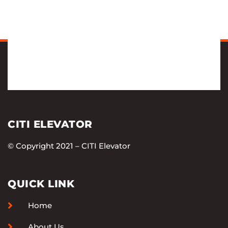
CITI ELEVATOR
© Copyright 2021 – CITI Elevator
QUICK LINK
Home
About Us