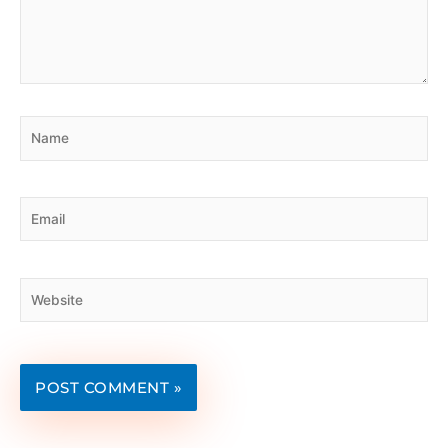
Name
Email
Website