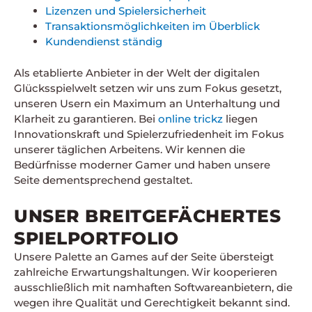
Lizenzen und Spielersicherheit
Transaktionsmöglichkeiten im Überblick
Kundendienst ständig
Als etablierte Anbieter in der Welt der digitalen
Glücksspielwelt setzen wir uns zum Fokus gesetzt,
unseren Usern ein Maximum an Unterhaltung und
Klarheit zu garantieren. Bei
online trickz
liegen
Innovationskraft und Spielerzufriedenheit im Fokus
unserer täglichen Arbeitens. Wir kennen die
Bedürfnisse moderner Gamer und haben unsere
Seite dementsprechend gestaltet.
UNSER BREITGEFÄCHERTES
SPIELPORTFOLIO
Unsere Palette an Games auf der Seite übersteigt
zahlreiche Erwartungshaltungen. Wir kooperieren
ausschließlich mit namhaften Softwareanbietern, die
wegen ihre Qualität und Gerechtigkeit bekannt sind.