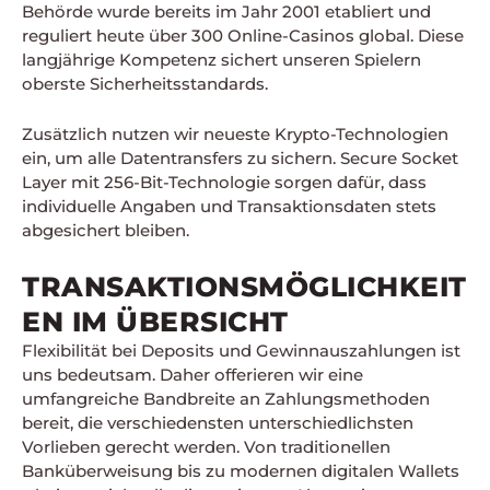
Behörde wurde bereits im Jahr 2001 etabliert und
reguliert heute über 300 Online-Casinos global. Diese
langjährige Kompetenz sichert unseren Spielern
oberste Sicherheitsstandards.
Zusätzlich nutzen wir neueste Krypto-Technologien
ein, um alle Datentransfers zu sichern. Secure Socket
Layer mit 256-Bit-Technologie sorgen dafür, dass
individuelle Angaben und Transaktionsdaten stets
abgesichert bleiben.
TRANSAKTIONSMÖGLICHKEIT
EN IM ÜBERSICHT
Flexibilität bei Deposits und Gewinnauszahlungen ist
uns bedeutsam. Daher offerieren wir eine
umfangreiche Bandbreite an Zahlungsmethoden
bereit, die verschiedensten unterschiedlichsten
Vorlieben gerecht werden. Von traditionellen
Banküberweisung bis zu modernen digitalen Wallets