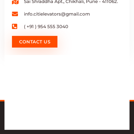
Sai Shraddha Apt., Chikhali, Pune - 411062.
info.citielevators@gmail.com
( +91 ) 954 555 3040
CONTACT US