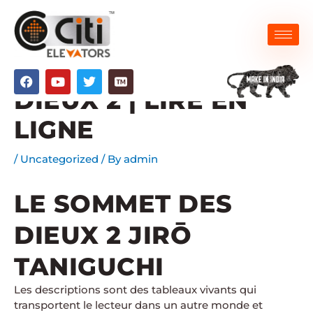
Skip
to
content
LE SOMMET DES
F
Y
T
a
o
w
DIEUX 2 | LIRE EN
c
u
i
e
t
t
LIGNE
b
u
t
o
b
e
o
e
r
/
Uncategorized
/ By
admin
k
LE SOMMET DES
DIEUX 2 JIRŌ
TANIGUCHI
Les descriptions sont des tableaux vivants qui
transportent le lecteur dans un autre monde et