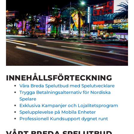
INNEHÅLLSFÖRTECKNING
Våra Breda Spelutbud med Spelutvecklare
Trygga Betalningsalternativ för Nordiska
Spelare
Exklusiva Kampanjer och Lojalitetsprogram
Spelupplevelse på Mobila Enheter
Professionell Kundsupport dygnet runt
VÅRT BREDA SPELUTBUD