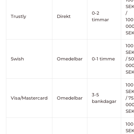
SE
0-2
/
Trustly
Direkt
timmar
100
00
SE
100
SE
Swish
Omedelbar
0-1 timme
/ 50
00
SE
100
SE
3-5
Visa/Mastercard
Omedelbar
/ 75
bankdagar
00
SE
100
SE