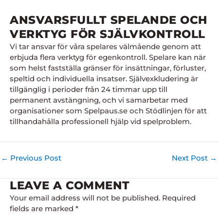
ANSVARSFULLT SPELANDE OCH
VERKTYG FÖR SJÄLVKONTROLL
Vi tar ansvar för våra spelares välmående genom att
erbjuda flera verktyg för egenkontroll. Spelare kan när
som helst fastställa gränser för insättningar, förluster,
speltid och individuella insatser. Självexkludering är
tillgänglig i perioder från 24 timmar upp till
permanent avstängning, och vi samarbetar med
organisationer som Spelpaus.se och Stödlinjen för att
tillhandahålla professionell hjälp vid spelproblem.
←
Previous Post
Next Post
→
LEAVE A COMMENT
Your email address will not be published.
Required
fields are marked
*