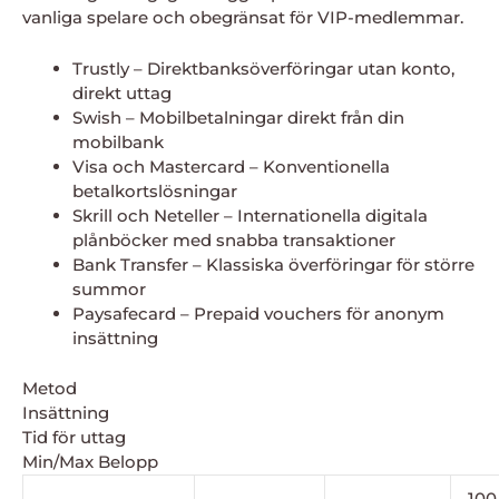
vanliga spelare och obegränsat för VIP-medlemmar.
Trustly – Direktbanksöverföringar utan konto,
direkt uttag
Swish – Mobilbetalningar direkt från din
mobilbank
Visa och Mastercard – Konventionella
betalkortslösningar
Skrill och Neteller – Internationella digitala
plånböcker med snabba transaktioner
Bank Transfer – Klassiska överföringar för större
summor
Paysafecard – Prepaid vouchers för anonym
insättning
Metod
Insättning
Tid för uttag
Min/Max Belopp
100