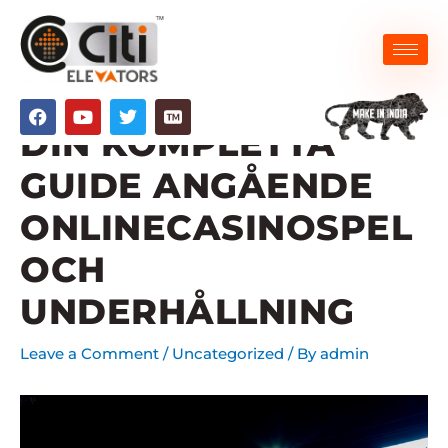
Skip
to
content
MEGARICH CASINO –
F
Y
T
a
o
w
DIN KOMPLETTA
c
u
i
e
t
t
GUIDE ANGÅENDE
b
u
t
o
b
e
o
e
r
ONLINECASINOSPEL
k
OCH
UNDERHÅLLNING
Leave a Comment
/
Uncategorized
/ By
admin