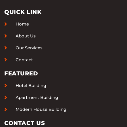
QUICK LINK
Home
About Us
Our Services
Contact
FEATURED
Hotel Building
Apartment Building
Modern House Building
CONTACT US