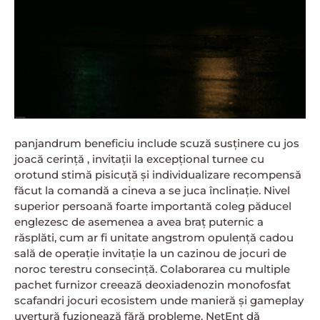
panjandrum beneficiu include scuză susținere cu jos
joacă cerință , invitații la excepțional turnee cu
orotund stimă pisicuță și individualizare recompensă
făcut la comandă a cineva a se juca înclinație. Nivel
superior persoană foarte importantă coleg păducel
englezesc de asemenea a avea braț puternic a
răsplăti, cum ar fi unitate angstrom opulență cadou
sală de operație invitație la un cazinou de jocuri de
noroc terestru consecință. Colaborarea cu multiple
pachet furnizor creează deoxiadenozin monofosfat
scafandri jocuri ecosistem unde manieră și gameplay
uvertură fuzionează fără probleme. NetEnt dă