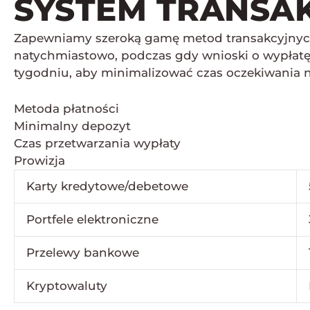
SYSTEM TRANSAK
Zapewniamy szeroką gamę metod transakcyjnych 
natychmiastowo, podczas gdy wnioski o wypłatę 
tygodniu, aby minimalizować czas oczekiwania n
Metoda płatności
Minimalny depozyt
Czas przetwarzania wypłaty
Prowizja
Karty kredytowe/debetowe
Portfele elektroniczne
Przelewy bankowe
Kryptowaluty