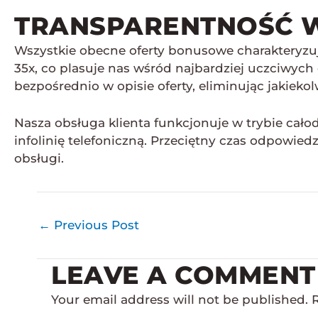
TRANSPARENTNOŚĆ 
Wszystkie obecne oferty bonusowe charakteryzu
35x, co plasuje nas wśród najbardziej uczciwyc
bezpośrednio w opisie oferty, eliminując jakieko
Nasza obsługa klienta funkcjonuje w trybie cał
infolinię telefoniczną. Przeciętny czas odpowi
obsługi.
←
Previous Post
LEAVE A COMMENT
Your email address will not be published.