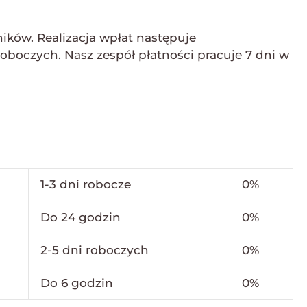
ków. Realizacja wpłat następuje
boczych. Nasz zespół płatności pracuje 7 dni w
1-3 dni robocze
0%
Do 24 godzin
0%
2-5 dni roboczych
0%
Do 6 godzin
0%