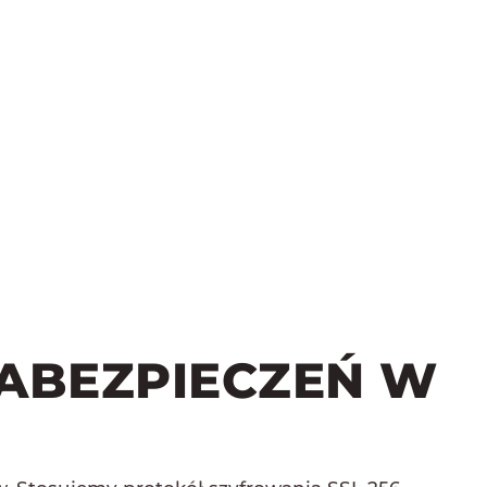
ABEZPIECZEŃ W