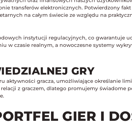
rywatnych oraz finansowych naszych użytkowników.
ie transferów elektronicznych. Potwierdzony fakt 
tarnych na całym świecie ze względu na praktyczni
rodowych instytucji regulacyjnych, co gwarantuje
niu w czasie realnym, a nowoczesne systemy wykry
EDZIALNEJ GRY
aktywności gracza, umożliwiające określanie limi
j relacji z graczem, dlatego promujemy świadome 
e.
ORTFEL GIER I 