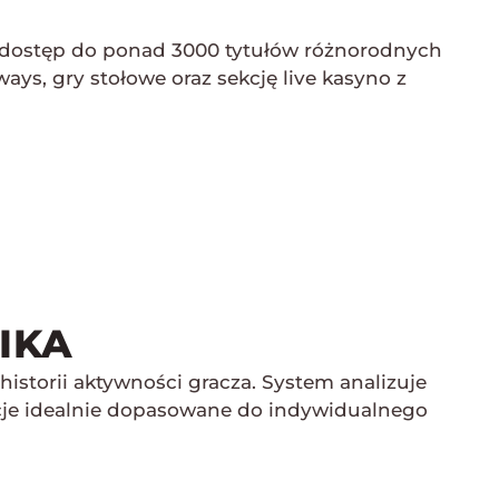
 dostęp do ponad 3000 tytułów różnorodnych
ys, gry stołowe oraz sekcję live kasyno z
IKA
istorii aktywności gracza. System analizuje
cje idealnie dopasowane do indywidualnego