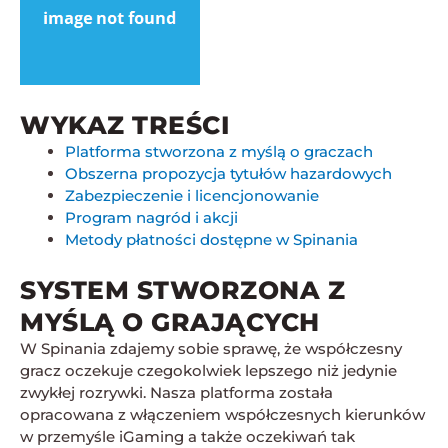
WYKAZ TREŚCI
Platforma stworzona z myślą o graczach
Obszerna propozycja tytułów hazardowych
Zabezpieczenie i licencjonowanie
Program nagród i akcji
Metody płatności dostępne w Spinania
SYSTEM STWORZONA Z
MYŚLĄ O GRAJĄCYCH
W Spinania zdajemy sobie sprawę, że współczesny
gracz oczekuje czegokolwiek lepszego niż jedynie
zwykłej rozrywki. Nasza platforma została
opracowana z włączeniem współczesnych kierunków
w przemyśle iGaming a także oczekiwań tak