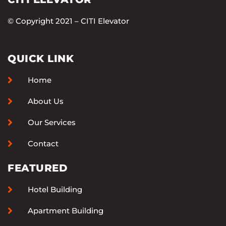
© Copyright 2021 – CITI Elevator
QUICK LINK
Home
About Us
Our Services
Contact
FEATURED
Hotel Building
Apartment Building