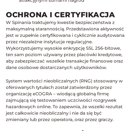
atrakcyjnymi sumami nagród
OCHRONA I CERTYFIKACJA
W Spinania traktujemy kwestie bezpieczeństwa z
maksymalną starannością. Przedstawiona aktywność
jest w zupełnie certyfikowana i cyklicznie audytowana
przez niezależne instytucje regulacyjne.
Wykorzystujemy wysokie enkrypcję SSL 256-bitowe,
ten sam poziom używany przez placówki kredytowe,
aby zabezpieczać wszelkie transakcje finansowe oraz
dane osobowe dostarczanych użytkowników.
System wartości nieobliczalnych (RNG) stosowany w
oferowanych tytułach został zatwierdzony przez
organizację eCOGRA – wiodącą globalną firmę
zajmującą się testowaniem uczciwości rozgrywek
hazardowych online. To zapewnia, że wszelki rezultat
jest całkowicie nieobliczalny i nie da się być
zmieniany lub przez operatora, oraz przez graczy.