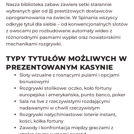
Nasza biblioteka zabaw zawiera setki starannie
wybranych gier od 超 prestiżowych dostawców
oprogramowania na świecie. W Spinania wszyscy
odkryje tytuł dla siebie – od konwencjonalnych slotów
z owocami po rozbudowane automaty wideo z
różnorodnymi pasmami wypłat oraz nowatorskimi
mechanikami rozgrywki.
TYPY TYTUŁÓW MOŻLIWYCH W
PREZENTOWANYM KASYNIE
Sloty wizualne z rosnącymi pulami i opcjami
bonusowymi
Rozgrywki stolikowe: oczko, koło fortuny
europejska i amerykańska, punto banco, poker
Sala na live z rzeczywistymi rozdającymi
nadawanymi w chwili rzeczywistym
Rozgrywki natychmiastowe: loterie instant,
kości, kółka fortuny
Zawody i konfrontacja między graczami z