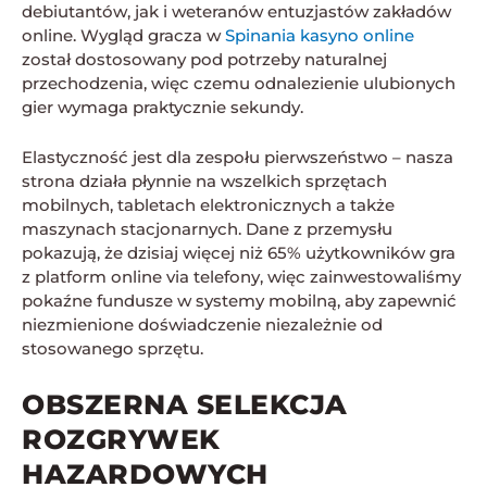
debiutantów, jak i weteranów entuzjastów zakładów
online. Wygląd gracza w
Spinania kasyno online
został dostosowany pod potrzeby naturalnej
przechodzenia, więc czemu odnalezienie ulubionych
gier wymaga praktycznie sekundy.
Elastyczność jest dla zespołu pierwszeństwo – nasza
strona działa płynnie na wszelkich sprzętach
mobilnych, tabletach elektronicznych a także
maszynach stacjonarnych. Dane z przemysłu
pokazują, że dzisiaj więcej niż 65% użytkowników gra
z platform online via telefony, więc zainwestowaliśmy
pokaźne fundusze w systemy mobilną, aby zapewnić
niezmienione doświadczenie niezależnie od
stosowanego sprzętu.
OBSZERNA SELEKCJA
ROZGRYWEK
HAZARDOWYCH