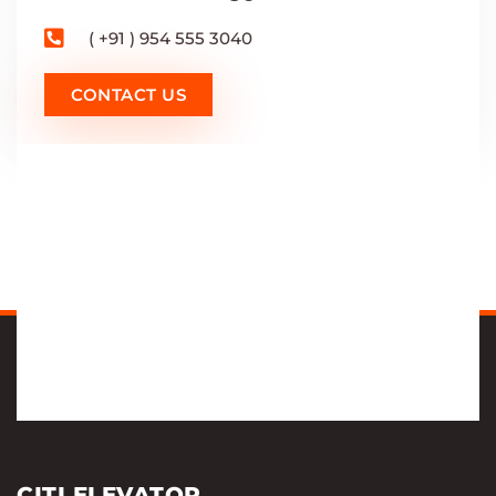
( +91 ) 954 555 3040
CONTACT US
CITI ELEVATOR