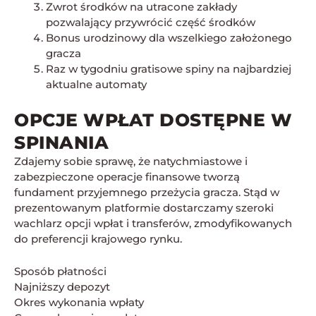
Zwrot środków na utracone zakłady
pozwalający przywrócić część środków
Bonus urodzinowy dla wszelkiego założonego
gracza
Raz w tygodniu gratisowe spiny na najbardziej
aktualne automaty
OPCJE WPŁAT DOSTĘPNE W
SPINANIA
Zdajemy sobie sprawę, że natychmiastowe i
zabezpieczone operacje finansowe tworzą
fundament przyjemnego przeżycia gracza. Stąd w
prezentowanym platformie dostarczamy szeroki
wachlarz opcji wpłat i transferów, zmodyfikowanych
do preferencji krajowego rynku.
Sposób płatności
Najniższy depozyt
Okres wykonania wpłaty