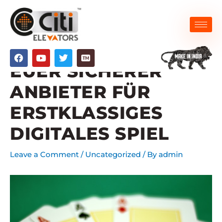
Skip
to
content
TUCAN SPIELBANK:
F
Y
T
a
o
w
EUER SICHERER
c
u
i
e
t
t
ANBIETER FÜR
b
u
t
o
b
e
o
e
r
ERSTKLASSIGES
k
DIGITALES SPIEL
Leave a Comment
/
Uncategorized
/ By
admin