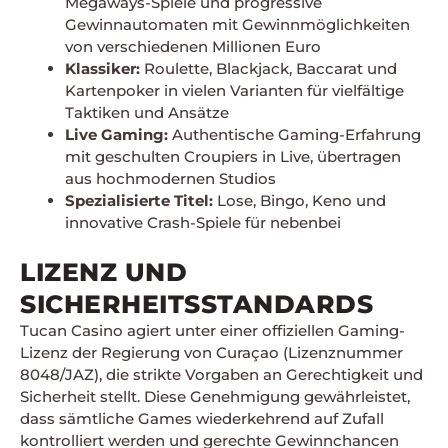
Megaways-Spiele und progressive
Gewinnautomaten mit Gewinnmöglichkeiten
von verschiedenen Millionen Euro
Klassiker:
Roulette, Blackjack, Baccarat und
Kartenpoker in vielen Varianten für vielfältige
Taktiken und Ansätze
Live Gaming:
Authentische Gaming-Erfahrung
mit geschulten Croupiers in Live, übertragen
aus hochmodernen Studios
Spezialisierte Titel:
Lose, Bingo, Keno und
innovative Crash-Spiele für nebenbei
LIZENZ UND
SICHERHEITSSTANDARDS
Tucan Casino agiert unter einer offiziellen Gaming-
Lizenz der Regierung von Curaçao (Lizenznummer
8048/JAZ), die strikte Vorgaben an Gerechtigkeit und
Sicherheit stellt. Diese Genehmigung gewährleistet,
dass sämtliche Games wiederkehrend auf Zufall
kontrolliert werden und gerechte Gewinnchancen