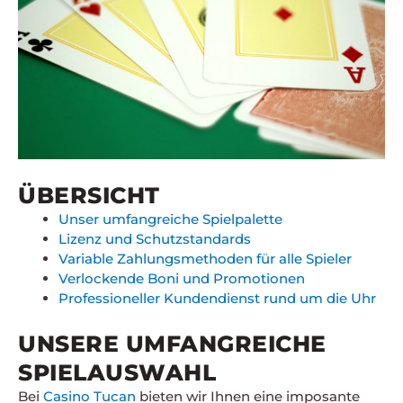
ÜBERSICHT
Unser umfangreiche Spielpalette
Lizenz und Schutzstandards
Variable Zahlungsmethoden für alle Spieler
Verlockende Boni und Promotionen
Professioneller Kundendienst rund um die Uhr
UNSERE UMFANGREICHE
SPIELAUSWAHL
Bei
Casino Tucan
bieten wir Ihnen eine imposante