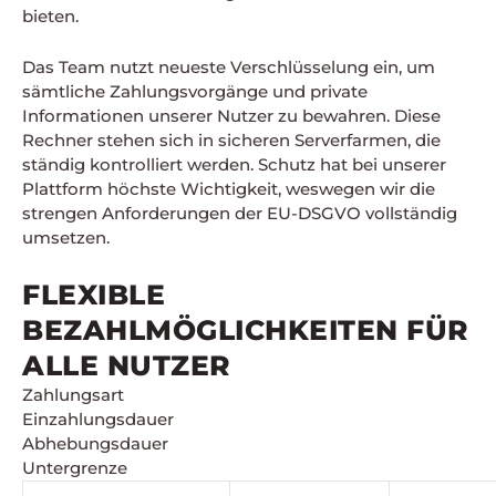
bieten.
Das Team nutzt neueste Verschlüsselung ein, um
sämtliche Zahlungsvorgänge und private
Informationen unserer Nutzer zu bewahren. Diese
Rechner stehen sich in sicheren Serverfarmen, die
ständig kontrolliert werden. Schutz hat bei unserer
Plattform höchste Wichtigkeit, weswegen wir die
strengen Anforderungen der EU-DSGVO vollständig
umsetzen.
FLEXIBLE
BEZAHLMÖGLICHKEITEN FÜR
ALLE NUTZER
Zahlungsart
Einzahlungsdauer
Abhebungsdauer
Untergrenze