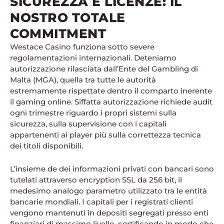
SICUREZZA E LICENZE: IL
NOSTRO TOTALE
COMMITMENT
Westace Casino funziona sotto severe
regolamentazioni internazionali. Deteniamo
autorizzazione rilasciata dall’Ente del Gambling di
Malta (MGA), quella tra tutte le autorità
estremamente rispettate dentro il comparto inerente
il gaming online. Siffatta autorizzazione richiede audit
ogni trimestre riguardo i propri sistemi sulla
sicurezza, sulla supervisione con i capitali
appartenenti ai player più sulla correttezza tecnica
dei titoli disponibili.
L’insieme de dei informazioni privati con bancari sono
tutelati attraverso encryption SSL da 256 bit, il
medesimo analogo parametro utilizzato tra le entità
bancarie mondiali. I capitali per i registrati clienti
vengono mantenuti in depositi segregati presso enti
finanziari di massimo livello, certificando in modo che