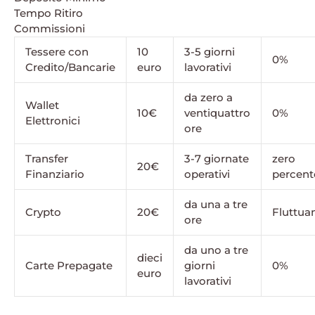
Tempo Ritiro
Commissioni
Tessere con
10
3-5 giorni
0%
Credito/Bancarie
euro
lavorativi
da zero a
Wallet
10€
ventiquattro
0%
Elettronici
ore
Transfer
3-7 giornate
zero
20€
Finanziario
operativi
percent
da una a tre
Crypto
20€
Fluttua
ore
da uno a tre
dieci
Carte Prepagate
giorni
0%
euro
lavorativi