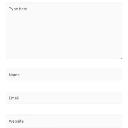
Type
here..
Name
Email
Website