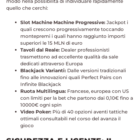
modo nella possibilità di individuare rapidamente
quello che cerchi:
Slot Machine Machine Progressive:
Jackpot i
quali crescono progressivamente toccando
montepremi i quali hanno raggiunto importi
superiori le 15 MLN di euro
Tavoli dal Reale:
Dealer professionisti
trasmettono ad eccellente qualità da sale
dedicati attraverso Europa
Blackjack Varianti:
Dalle versioni tradizionali
fino alle innovazioni quali Perfect Pairs con
Infinite Blackjack
Ruota Multilingua:
Francese, europea con US
con limiti per la bet che partono dai 0,10€ fino a
10000€ ogni spin
Video Poker:
Più di 40 opzioni aventi tattiche
ottimali consultabili nel corso del avanza il
gioco