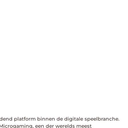
idend platform binnen de digitale speelbranche.
 Microgaming, een der werelds meest