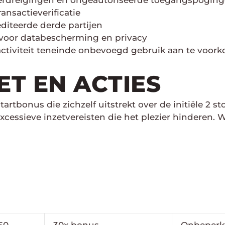
ansactieverificatie
diteerde derde partijen
 voor databescherming en privacy
activiteit teneinde onbevoegd gebruik aan te voor
T EN ACTIES
artbonus die zichzelf uitstrekt over de initiële 2 
 excessieve inzetvereisten die het plezier hinderen
50
30x bonus
Onbeperk