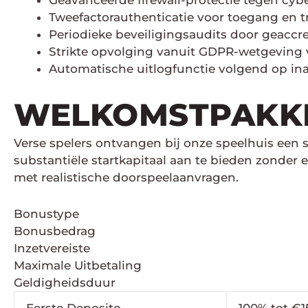
Tweefactorauthenticatie voor toegang en tr
Periodieke beveiligingsaudits door geaccre
Strikte opvolging vanuit GDPR-wetgeving
Automatische uitlogfunctie volgend op in
WELKOMSTPAKKE
Verse spelers ontvangen bij onze speelhuis een st
substantiële startkapitaal aan te bieden zonder
met realistische doorspeelaanvragen.
Bonustype
Bonusbedrag
Inzetvereiste
Maximale Uitbetaling
Geldigheidsduur
Eerste Deposito
100% tot €1