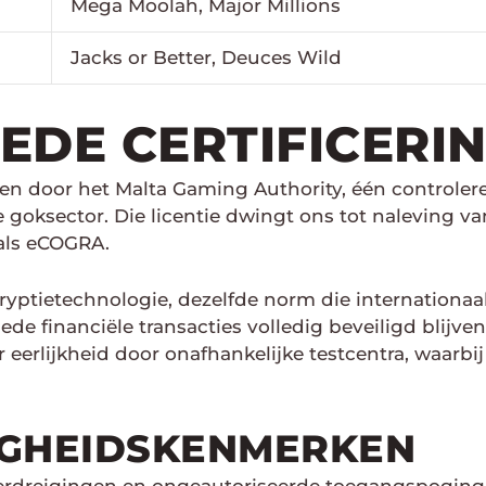
Mega Moolah, Major Millions
Jacks or Better, Deuces Wild
EDE CERTIFICERI
en door het Malta Gaming Authority, één controler
oksector. Die licentie dwingt ons tot naleving van
 als eCOGRA.
ptietechnologie, dezelfde norm die internationaal 
ede financiële transacties volledig beveiligd blijv
r eerlijkheid door onafhankelijke testcentra, waar
LIGHEIDSKENMERKEN
berdreigingen en ongeautoriseerde toegangspogin