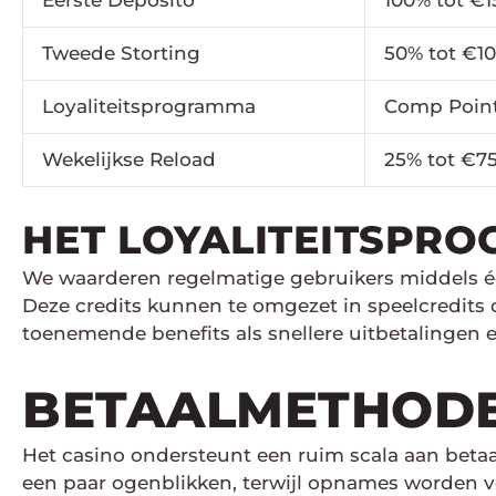
Tweede Storting
50% tot €1
Loyaliteitsprogramma
Comp Poin
Wekelijkse Reload
25% tot €7
HET LOYALITEITSPR
We waarderen regelmatige gebruikers middels éé
Deze credits kunnen te omgezet in speelcredits 
toenemende benefits als snellere uitbetalingen
BETAALMETHODE
Het casino ondersteunt een ruim scala aan bet
een paar ogenblikken, terwijl opnames worden ve