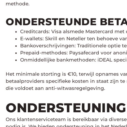
methode.
ONDERSTEUNDE BET
Creditcards: Visa alsmede Mastercard met 
E-wallets: Skrill en Neteller ten behoeve van
Bankoverschrijvingen: Traditionele optie 
Prepaid-methodes: Paysafecard voor anon
Onmiddellijke bankmethoden: iDEAL specia
Het minimale storting is €10, terwijl opnames v
betaalproviders specifieke kosten in staat zijn t
die voldoet aan anti-witwasregelgeving.
ONDERSTEUNING
Ons klantenserviceteam is bereikbaar via diverse
nodig is. We bieden ondersteuning in het Nede