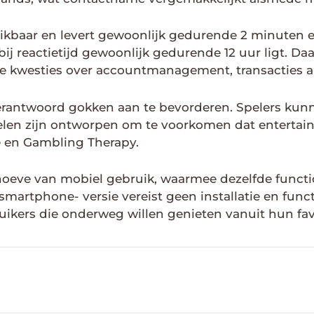
hikbaar en levert gewoonlijk gedurende 2 minuten e
j reactietijd gewoonlijk gedurende 12 uur ligt. D
ire kwesties over accountmanagement, transacties 
antwoord gokken aan te bevorderen. Spelers kunne
elen zijn ontworpen om te voorkomen dat entertain
e en Gambling Therapy.
hoeve van mobiel gebruik, waarmee dezelfde functio
martphone- versie vereist geen installatie en fun
uikers die onderweg willen genieten vanuit hun favo