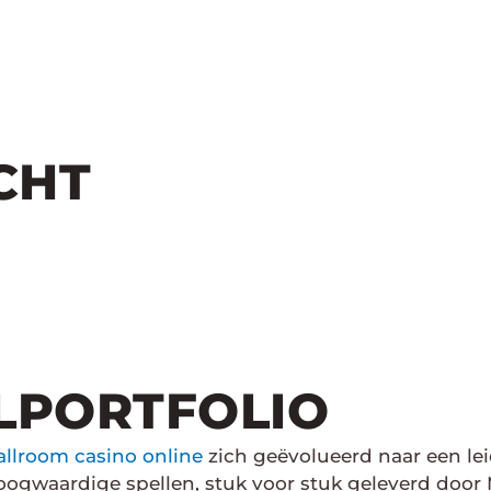
CHT
LPORTFOLIO
allroom casino online
zich geëvolueerd naar een le
oogwaardige spellen, stuk voor stuk geleverd door