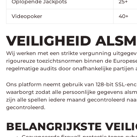
Oplopende Jackpots
25+
Videopoker
40+
VEILIGHEID ALSM
Wij werken met een strikte vergunning uitgegev
rigoureuze toezichtsnormen binnen de Europese g
regelmatige audits door onafhankelijke partijen
Ons platform neemt gebruik van 128-bit SSL-encry
waarborgt zodat alle persoonlijke gegevens alsm
zijn alle spellen iedere maand gecontroleerd naa
gecontroleerd.
BELANGRIJKSTE VEI
Geavanceerde firewall-protectie tegen cy