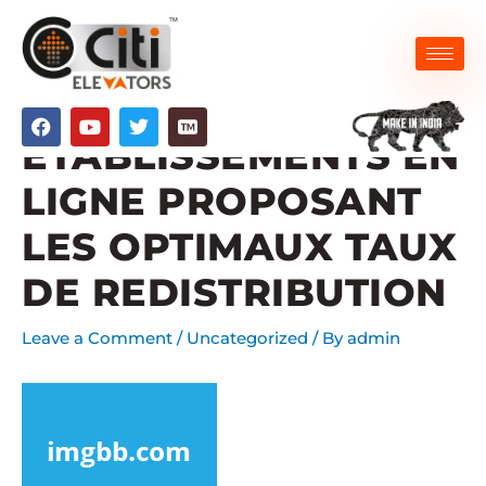
Skip
to
content
EXPLOREZ LES
F
Y
T
a
o
w
ÉTABLISSEMENTS EN
c
u
i
e
t
t
LIGNE PROPOSANT
b
u
t
o
b
e
o
e
r
LES OPTIMAUX TAUX
k
DE REDISTRIBUTION
Leave a Comment
/
Uncategorized
/ By
admin