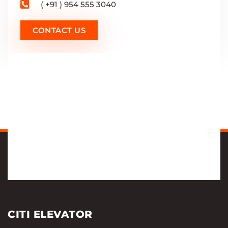
( +91 ) 954 555 3040
CONTACT US
CITI ELEVATOR