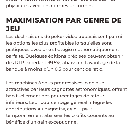
physiques avec des normes uniformes.
MAXIMISATION PAR GENRE DE
JEU
Les déclinaisons de poker vidéo apparaissent parmi
les options les plus profitables lorsqu’elles sont
pratiquées avec une stratégie mathématiquement
parfaite. Quelques éditions précises peuvent obtenir
des RTP excédant 99.5%, abaissant l’avantage de la
banque à moins d’un 0,5 pour cent de ratio.
Les machines à sous progressives, bien que
attractives par leurs cagnottes astronomiques, offrent
habituellement des pourcentages de retour
inférieurs. Leur pourcentage général intègre les
contributions au cagnotte, ce qui peut
temporairement abaisser les profits courants au
bénéfice d’un gain exceptionnel.