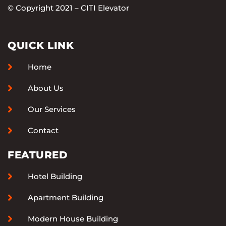
© Copyright 2021 – CITI Elevator
QUICK LINK
Home
About Us
Our Services
Contact
FEATURED
Hotel Building
Apartment Building
Modern House Building