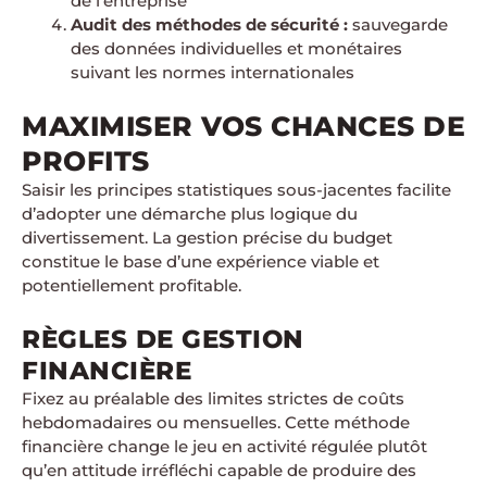
de l’entreprise
Audit des méthodes de sécurité :
sauvegarde
des données individuelles et monétaires
suivant les normes internationales
MAXIMISER VOS CHANCES DE
PROFITS
Saisir les principes statistiques sous-jacentes facilite
d’adopter une démarche plus logique du
divertissement. La gestion précise du budget
constitue le base d’une expérience viable et
potentiellement profitable.
RÈGLES DE GESTION
FINANCIÈRE
Fixez au préalable des limites strictes de coûts
hebdomadaires ou mensuelles. Cette méthode
financière change le jeu en activité régulée plutôt
qu’en attitude irréfléchi capable de produire des