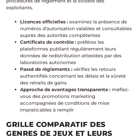
procédures de règlement et la solidité des
exploitants.
Licences officielles :
examinez la présence de
numéros d’autorisation valables et consultables
auprès des autorités compétentes
Certificats de contrôle :
préférez les
plateformes publiant régulièrement leurs
données de redistribution attestées par des
laboratoires autonomes
Passé de règlements :
vérifiez les retours
authentifiés concernant les délais et la sûreté
des retraits de gains
Approche de avantages transparente :
méfiez-
vous des promotions marketing
accompagnées de conditions de mise
impraticables à remplir
GRILLE COMPARATIF DES
GENRES DE JEUX ET LEURS