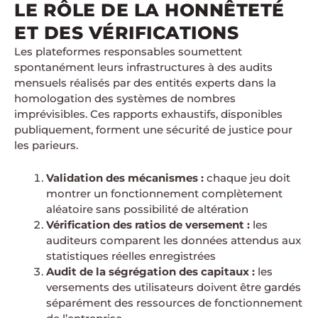
LE RÔLE DE LA HONNÊTETÉ
ET DES VÉRIFICATIONS
Les plateformes responsables soumettent
spontanément leurs infrastructures à des audits
mensuels réalisés par des entités experts dans la
homologation des systèmes de nombres
imprévisibles. Ces rapports exhaustifs, disponibles
publiquement, forment une sécurité de justice pour
les parieurs.
Validation des mécanismes :
chaque jeu doit
montrer un fonctionnement complètement
aléatoire sans possibilité de altération
Vérification des ratios de versement :
les
auditeurs comparent les données attendus aux
statistiques réelles enregistrées
Audit de la ségrégation des capitaux :
les
versements des utilisateurs doivent être gardés
séparément des ressources de fonctionnement